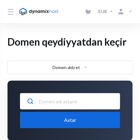
EUR
Domen qeydiyyatdan keçir
Domen əldə et
Axtar