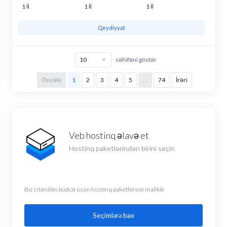
1 İl
1 İl
1 İl
Qeydiyyat
səhifəni göstər
Öncəki
1
2
3
4
5
…
74
İrəri
Veb hostinq əlavə et
Hostinq paketlərindən birini seçin
Biz istənilən büdcə üçün hostinq paketlərinə malikik
Seçimlərə bax