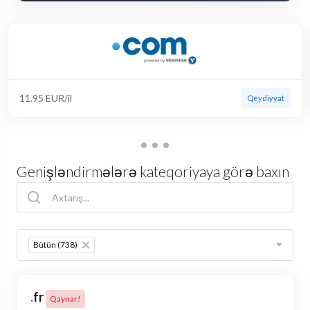
11.95 EUR/il
Qeydiyyat
Genişləndirmələrə kateqoriyaya görə baxın
Table Filter
Bütün (738)
×
.
fr
Qaynar!