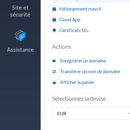
Site et
Hébergement massif
sécurité
Cloud App
Certificats SSL
Actions
Assistance
Enregistrer un domaine
Transférer un nom de domaine
Afficher le panier
Sélectionnez la devise