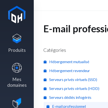
E-mail profess
Catégories
Produits
Hébergement mutualisé
Hébergement revendeur
Mes
Serveurs privés virtuels (SSD)
domaines
Serveurs privés virtuels (HDD)
Serveurs dédiés infogérés
E-mail professionnel