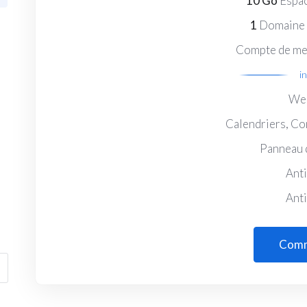
10 Go
Espac
1
Domaine 
Compte de me
i
We
Calendriers, Co
Panneau 
Anti
Ant
Com