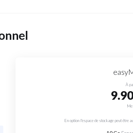
ionnel
easyM
À pa
9.9
Me
En option l'espace de stockage peut êtr