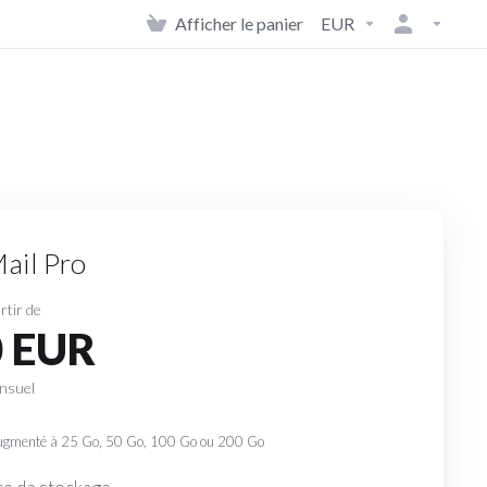
Afficher le panier
EUR
ail Pro
rtir de
0 EUR
nsuel
e augmenté à 25 Go, 50 Go, 100 Go ou 200 Go