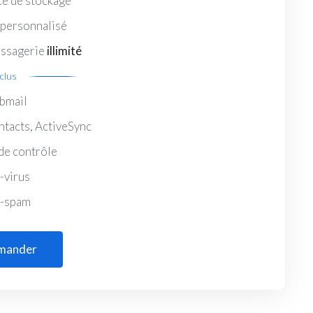
e de stockage
personnalisé
ssagerie
illimité
nclus
bmail
ntacts, ActiveSync
de contrôle
-virus
i-spam
mander