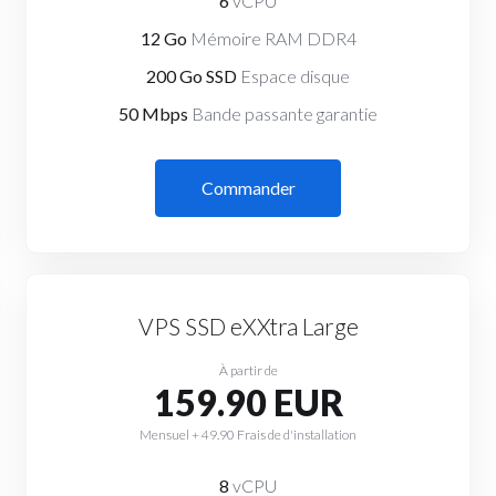
6
vCPU
12 Go
Mémoire RAM DDR4
200 Go SSD
Espace disque
50 Mbps
Bande passante garantie
Commander
VPS SSD eXXtra Large
À partir de
159.90 EUR
Mensuel + 49.90 Frais de d'installation
8
vCPU